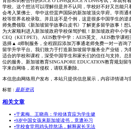
育部和剑桥合作的IGCE O Level及IGCE A Lev
学校。这个想法可以理解但是并不认同，学校好不好又岂能只
会考入莱佛士、华中这些蜚声国际的新加坡顶尖学府。学而通有
校等世界名校录取。并且这不是个例，这是很多中国学生的逆
师免费领取《新加坡留学故事白皮书》了解更多留学故事！想
为大家顺利进入新加坡政府学校保驾护航！新加坡政府中小学备考课程
CEQ（KET/PET)、AEIS数学中学：AEIS英文、AEI
选择▲ 4师制服务，全程跟踪添加万事通老师免费一对一咨询了
留学升学平台。我们致力于打造新加坡留学服务全产业链，为
适合的学校和课程，深受中国学生和家长们的信任与支持。总
位的服务。新加坡教育SINGAPORE EDUCATION教
字来自网络，若有侵权，请联系删除。
本信息由网络用户发布，
本站只提供信息展示，内容详情请与
标签 :
最新资讯
相关文章
•
于素梅、王晓燕：学校体育应为学生健
•
9岁中国女孩来新加坡读书，竟遭补习
•
学校食堂用鸡头脖熬汤，解释家长无法