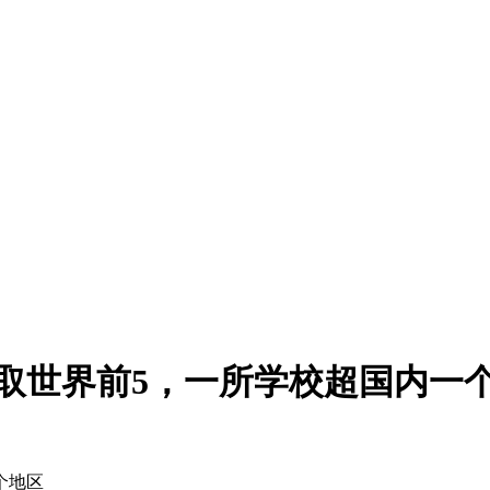
取世界前5，一所学校超国内一
个地区