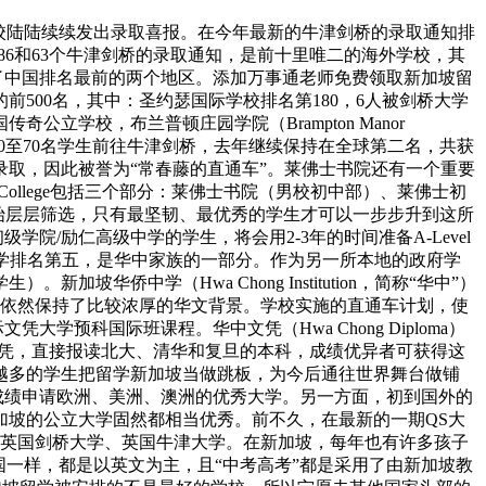
，学校陆陆续续发出录取喜报。在今年最新的牛津剑桥的录取通知排
86和63个牛津剑桥的录取通知，是前十里唯二的海外学校，其
超过了中国排名最前的两个地区。添加万事通老师免费领取新加坡留
500名，其中：圣约瑟国际学校排名第180，6人被剑桥大学
传奇公立学校，布兰普顿庄园学院（Brampton Manor
50至70名学生前往牛津剑桥，去年继续保持在全球第二名，共获
录取，因此被誉为“常春藤的直通车”。莱佛士书院还有一个重要
 College包括三个部分：莱佛士书院（男校初中部）、莱佛士初
开始层层筛选，只有最坚韧、最优秀的学生才可以一步步升到这所
学院/励仁高级中学的学生，将会用2-3年的时间准备A-Level
坡华侨中学排名第五，是华中家族的一部分。作为另一所本地的政府学
侨中学（Hwa Chong Institution，简称“华中”）
，但依然保持了比较浓厚的华文背景。学校实施的直通车计划，使
科国际班课程。华中文凭（Hwa Chong Diploma）
文凭，直接报读北大、清华和复旦的本科，成绩优异者可获得这
越多的学生把留学新加坡当做跳板，为今后通往世界舞台做铺
成绩申请欧洲、美洲、澳洲的优秀大学。另一方面，初到国外的
加坡的公立大学固然都相当优秀。前不久，在最新的一期QS大
、英国剑桥大学、英国牛津大学。在新加坡，每年也有许多孩子
一样，都是以英文为主，且“中考高考”都是采用了由新加坡教