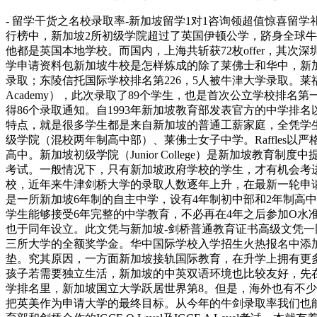
- 留学干货之名校录取率-新加坡留学1对1咨询领超值惊喜留
行榜中，新加坡2所初级学院超过了英国伊顿公学，跻身全球牛剑
他都是英国本地学校。而国内，上海共斩获72枚offer，其次
学申请资料包新加坡牛校是怎样炼成的除了莱佛士和华中，新加
录取；东陵信托国际学校排名第226，5人被牛津大学录取。莱福士书院R
Academy），此次录取了89个学生，也是首次公立学校排
得86个录取通知。自1993年新加坡教育部发表官方的中学
特点，就是很多学生都是来自新加坡的普通工薪家庭，全凭学生的能力和
级学院（混校两年制高中部）、莱佛士女子中学。Raffle
高中。新加坡初级学院（Junior College）是新加坡教育
考试。一般情况下，只有新加坡政府学校的学生，才有机会考进新加坡
校，近年来牛津剑桥大学的录取人数逐年上升，在最新一轮申请中共获得
是一所新加坡6年制的自主中学，设有4年制初中部和2年制高
学生能够接受6年完整的中学教育，不必再在4年之后参加O水准会
也于同年设立。此文凭与新加坡-剑桥普通教育证书高级文凭一
三所大学的全额奖学金。华中国际学校入学招生火热报名中添
垫。究其原因，一方面新加坡接轨国际教育，在升学上拥有更
孩子若需要独立生活，新加坡的中英双语环境也比较友好，先
学排名里，新加坡国立大学跃居世界第8。但是，海外也有不
把英美作为申请大学的最终目标。从今年的牛剑录取率我们也能