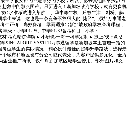
长说来新加坡留学被安排的不是最好的学校，所以宁愿去其他国家头部的
有想象中的那么困难。只要进入了新加坡政府学校，就有更多机
LE或O水准考试进入莱佛士、华中等牛校，后被牛津、剑桥、藤
学生来说，这也是一条竞争不算很大的“捷径”。添加万事通老
的考生正确、高效备考，学而通推出新加坡政府学校备考课程，
级：小学P1-P5、中学S1-S3备考科目：小学：
题教材,考点精讲详解▲ 小班课/一对一科学定制▲ 线上/线下灵活
NGAPORE VASTER万事通留学是新加坡本土首屈一指的
据每位学生的实际情况，精心设计最佳的留学升学路线，选择最
十个城市和地区设有分公司或代表处，为客户提供多元化、全方
文内容为企业推广商讯，仅针对新加坡区域学生使用。部分图片和文