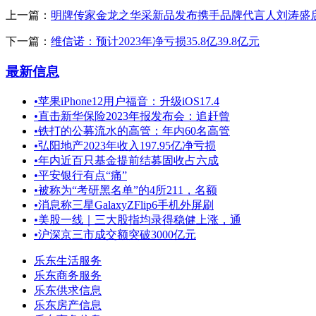
上一篇：
明牌传家金龙之华采新品发布携手品牌代言人刘涛盛
下一篇：
维信诺：预计2023年净亏损35.8亿39.8亿元
最新信息
•
苹果iPhone12用户福音：升级iOS17.4
•
直击新华保险2023年报发布会：追赶曾
•
铁打的公募流水的高管：年内60名高管
•
弘阳地产2023年收入197.95亿净亏损
•
年内近百只基金提前结募固收占六成
•
平安银行有点“痛”
•
被称为“考研黑名单”的4所211，名额
•
消息称三星GalaxyZFlip6手机外屏刷
•
美股一线｜三大股指均录得稳健上涨，通
•
沪深京三市成交额突破3000亿元
乐东生活服务
乐东商务服务
乐东供求信息
乐东房产信息