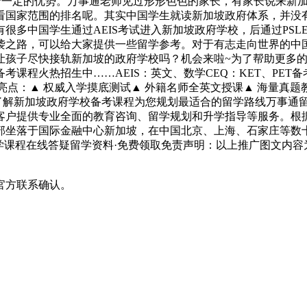
el考试，本就有着一定的优势。万事通老师见过形形色色的家长，有家
看国家范围的排名呢。其实中国学生就读新加坡政府体系，并没
很多中国学生通过AEIS考试进入新加坡政府学校，后通过PS
袭之路，可以给大家提供一些留学参考。对于有志走向世界的中国
让孩子尽快接轨新加坡的政府学校吗？机会来啦~为了帮助更多
火热招生中……AEIS：英文、数学CEQ：KET、PET备考年
S数学课程亮点：▲ 权威入学摸底测试▲ 外籍名师全英文授课▲ 海量真
解新加坡政府学校备考课程为您规划最适合的留学路线万事通留学SI
客户提供专业全面的教育咨询、留学规划和升学指导等服务。根
部坐落于国际金融中心新加坡，在中国北京、上海、石家庄等数
育规划留学课程在线答疑留学资料·免费领取免责声明：以上推广图
官方联系确认。