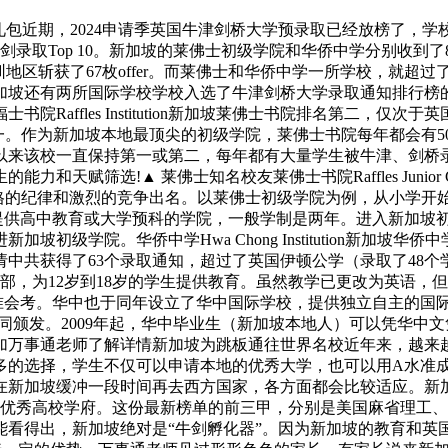
学礼包近期，2024申请季英国牛津剑桥大学预录取已经放榜了
录取Top 10。新加坡的莱佛士初级学院和华侨中学分别收到了
深圳地区斩获了67枚offer。而莱佛士和华侨中学一所学校，就
坡还有两所国际学校学校入选了牛津剑桥大学录取通知排行榜的前
affles Institution新加坡莱佛士书院排名第二，仅次于英国
名第一。作为新加坡本地最顶尖的初级学院，莱佛士书院每年都会有
排名以来该校一直保持第一或第二，每年都有大量学生被牛津、剑桥
天赋筛选!▲ 莱佛士知名校友莱佛士书院Raffles Junior
s以严格的纪律和激烈的竞争出名。以莱佛士初级学院为例，从小学
制度中提供高中教育或大学预科的学院，一般学制是两年。进入新加坡初级
初级学院。华侨中学Hwa Chong Institution新加
了63个录取通知，超过了英国伊顿公学（录取了48个学生）。新加坡华
中部，为12岁到18岁的学生提供教育。虽然教学已更改为英语
考。华中也于同年设立了华中国际学校，提供独立自主的国际文凭大学预
同颁发。2009年起，华中毕业生（新加坡本地人）可以凭华中
加万事通老师了解详情新加坡为跳板通往世界名校近年来，越来
多的选择，学生不仅可以申请本地的优秀大学，也可以用A水准
在新加坡缓冲一段时间再去西方国家，各方面都会比较适应。新
少优秀高校学府。这份最新榜单的前三甲，分别是美国麻省理工
看得出，新加坡绝对是“牛剑孵化器”。因为新加坡的教育和英国