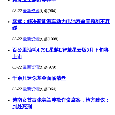
03-22
最新资讯
浏览(964)
李斌：解决新能源车动力电池寿命问题刻不容
缓
03-22
最新资讯
浏览(1008)
百公里油耗4.79L星越L智擎星云版3月下旬将
上市
03-22
最新资讯
浏览(979)
千余只迷你基金面临清盘
03-22
最新资讯
浏览(964)
越南女首富张美兰涉欺诈贪腐案，检方建议：
判处死刑