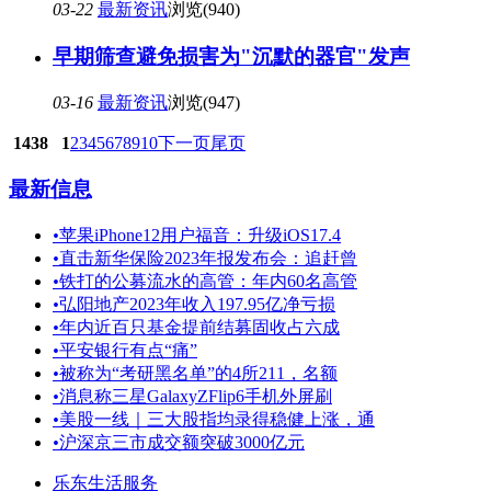
03-22
最新资讯
浏览(940)
早期筛查避免损害为"沉默的器官"发声
03-16
最新资讯
浏览(947)
1438
1
2
3
4
5
6
7
8
9
10
下一页
尾页
最新信息
•
苹果iPhone12用户福音：升级iOS17.4
•
直击新华保险2023年报发布会：追赶曾
•
铁打的公募流水的高管：年内60名高管
•
弘阳地产2023年收入197.95亿净亏损
•
年内近百只基金提前结募固收占六成
•
平安银行有点“痛”
•
被称为“考研黑名单”的4所211，名额
•
消息称三星GalaxyZFlip6手机外屏刷
•
美股一线｜三大股指均录得稳健上涨，通
•
沪深京三市成交额突破3000亿元
乐东生活服务