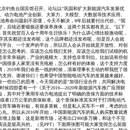
）在北京钓鱼台国宾馆召开。论坛以“巩固和扩大新能源汽车发展优
略、动力电池产业创新、大算力、大模型、大数据等技术应用、
电池寿命问题刻不容缓，今天不解决，8年后就要付出代价。“我
好，后续还要锻炼还要保养身体，这两个其实都有意义。”以下
，首先祝贺百人会十周年生日快乐！为什么讲心情比较激动呢，
，名字其实都还没发布呢，这个品牌都还没发布呢，但是百人会就
的平台、一个发声的平台，所以百人会从开始就是开放性、对创
是怎么思考的、应该怎么给我们支持、应该怎么给我们试错的机
是非常幸福的，产业的规模大，支持也非常到位。比如说有些创
中国很多人家里没有充电桩，怎么样有好的体验，这个支持力度
，2019年我们命悬一线的时候，清泰理事长主动的帮我想了很
的支持。谢谢你们！也希望中国智能电动汽车的发展越来越好。
有一些自己的思考，今天我讲的是“加强行业合作，共同解决电
时候四部委有一个《关于2016—2020年新能源汽车推广应用财
贴，其中对于乘用车动力电池提出了明确的质保方面的技术标
或者12万公里的质保标准。这个质保标准其实对于打消电动汽
运营车辆有补贴，有很多算账，但是私人买车不一样，考虑的出
丸。所以从2016年开始，中国新能源汽车的私人购买数量就逐
增上险量，这是新增市场，还有出口900多万辆，和这个不完
该说是挺高兴的。（见PPT）下面两张图可能大家觉得怎么前面