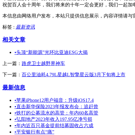
祝贺百人会十周年，我们将来的十年一定会更好，我们一起加
本信息由网络用户发布，
本站只提供信息展示，内容详情请与
标签 :
最新资讯
相关文章
•
头顶“新能源”光环比亚迪ESG大揭
上一篇：
路虎卫士越野界神车
下一篇：
百公里油耗4.79L星越L智擎星云版3月下旬将上市
最新信息
•
苹果iPhone12用户福音：升级iOS17.4
•
直击新华保险2023年报发布会：追赶曾
•
铁打的公募流水的高管：年内60名高管
•
弘阳地产2023年收入197.95亿净亏损
•
年内近百只基金提前结募固收占六成
•
平安银行有点“痛”