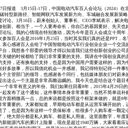
日报道 3月15日-17日，中国电动汽车百人会论坛（2024
低碳转型新路径、智能网联汽车发展新方向、车城融合发展新策
讨论。3月16日，蔚来创始人、董事长、CEO李斌表示，解决
做创新。相当于，一个人要寿命长，你自己的基因要好、先天也
层论坛。我的心情现在特别激动，因为今年是百人会成立十周年
加百人会是2016年1月23日，当时其实我们真的还是PPT
，衷心感谢百人会给了中国智能电动汽车行业创业企业一个交流
平台，我想各个部委的领导才得以知道我们这些创新创业的公司
常关键的时候都给了我们非常重要的支持。我讲在中国创业真的
的支持，还有换电的支持，也是因为中国用户需要这样的，因为
好多故事，所以我借此机会一并感谢。我记得特别记得一件事情
各个主管部门的领导，也感谢各个同行，包括媒体朋友们对蔚来
点提出这么一个主题是非常高瞻远瞩的。我今天也是结合这个题目
个非常有意义的年份。我们如果往回看8年，2015年4月29日的
一起发布了这个通知，这件事情本身非常重要，当然不简单说补
方面稍微高一点，总的来说都是按照这个框架来做的，就是8年
非常重要的。大家都知道，早期电动车都是从运营车辆开始的，
了，也是因为有这样一个质保标准，给很多个人购车者一颗定心
，绝大部分都是私人购车、都是私人用途。这里面数字，年度新
的新能源汽车的累计上险量，现在是超过1940万辆，大家看着应