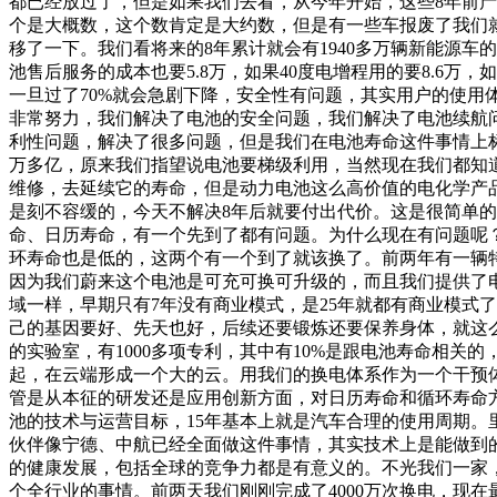
都已经放过了，但是如果我们去看，从今年开始，这些8年前产的
个是大概数，这个数肯定是大约数，但是有一些车报废了我们就
移了一下。我们看将来的8年累计就会有1940多万辆新能源
池售后服务的成本也要5.8万，如果40度电增程用的要8.6
一旦过了70%就会急剧下降，安全性有问题，其实用户的使
非常努力，我们解决了电池的安全问题，我们解决了电池续航问
利性问题，解决了很多问题，但是我们在电池寿命这件事情上标
万多亿，原来我们指望说电池要梯级利用，当然现在我们都知
维修，去延续它的寿命，但是动力电池这么高价值的电化学产
是刻不容缓的，今天不解决8年后就要付出代价。这是很简单
命、日历寿命，有一个先到了都有问题。为什么现在有问题呢
环寿命也是低的，这两个有一个到了就该换了。前两年有一辆特
因为我们蔚来这个电池是可充可换可升级的，而且我们提供了电
域一样，早期只有7年没有商业模式，是25年就都有商业模式
己的基因要好、先天也好，后续还要锻炼还要保养身体，就这么
的实验室，有1000多项专利，其中有10%是跟电池寿命相
起，在云端形成一个大的云。用我们的换电体系作为一个干预
管是从本征的研发还是应用创新方面，对日历寿命和循环寿命
池的技术与运营目标，15年基本上就是汽车合理的使用周期
伙伴像宁德、中航已经全面做这件事情，其实技术上是能做到
的健康发展，包括全球的竞争力都是有意义的。不光我们一家
个全行业的事情。前两天我们刚刚完成了4000万次换电，现