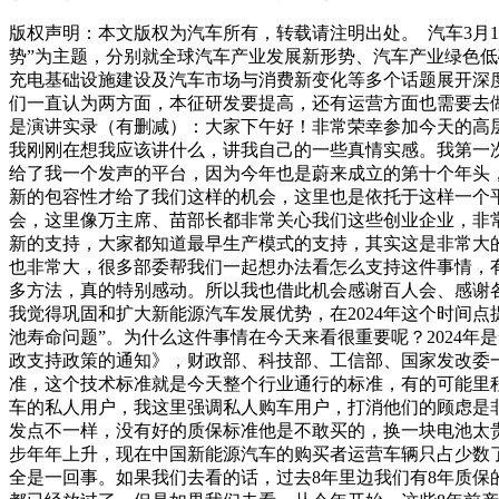
版权声明：本文版权为汽车所有，转载请注明出处。 汽车3月17
势”为主题，分别就全球汽车产业发展新形势、汽车产业绿色
充电基础设施建设及汽车市场与消费新变化等多个话题展开深度
们一直认为两方面，本征研发要提高，还有运营方面也需要去
是演讲实录（有删减）：大家下午好！非常荣幸参加今天的高
我刚刚在想我应该讲什么，讲我自己的一些真情实感。我第一次参
给了我一个发声的平台，因为今年也是蔚来成立的第十个年头
新的包容性才给了我们这样的机会，这里也是依托于这样一个
会，这里像万主席、苗部长都非常关心我们这些创业企业，非
新的支持，大家都知道最早生产模式的支持，其实这是非常大
也非常大，很多部委帮我们一起想办法看怎么支持这件事情，有
多方法，真的特别感动。所以我也借此机会感谢百人会、感谢
我觉得巩固和扩大新能源汽车发展优势，在2024年这个时间
池寿命问题”。为什么这件事情在今天来看很重要呢？2024年是一
政支持政策的通知》，财政部、科技部、工信部、国家发改委
准，这个技术标准就是今天整个行业通行的标准，有的可能里程
车的私人用户，我这里强调私人购车用户，打消他们的顾虑是
发点不一样，没有好的质保标准他是不敢买的，换一块电池太贵
步年年上升，现在中国新能源汽车的购买者运营车辆只占少数了
全是一回事。如果我们去看的话，过去8年里边我们有8年质保