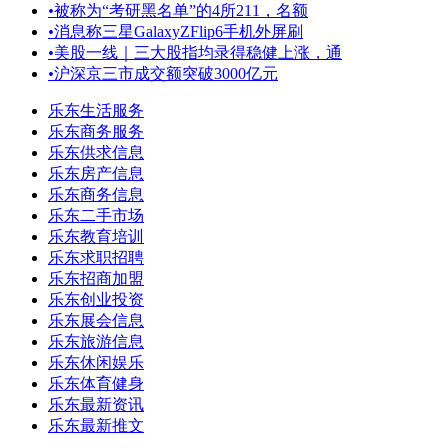
•
被称为“考研黑名单”的4所211，名额
•
消息称三星GalaxyZFlip6手机外屏刷
•
美股一线｜三大股指均录得稳健上涨，通
•
沪深京三市成交额突破3000亿元
乐东生活服务
乐东商务服务
乐东供求信息
乐东房产信息
乐东商务信息
乐东二手市场
乐东教育培训
乐东求职招聘
乐东招商加盟
乐东创业投资
乐东展会信息
乐东旅游信息
乐东休闲娱乐
乐东体育健身
乐东最新资讯
乐东最新推文