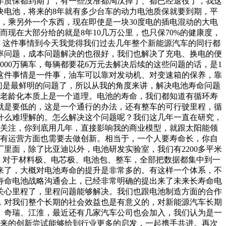
就8年质保都到期了，有一些没准都淘汰掉了、都已经退役了，我这
块电池，将来的8年就有多少台车的动力电池质保就要到期，平
下，乘另外一个东西，现在即使是一块30度电的插电混动的大电
而现在大部分给的就是8年10几万公里，也只保70%的健康度，
，这件事情到今天我觉得我们过去几年整个新能源汽车的同行都
效率问题，成本问题解决的也很好，我们也解决了充电、换电的便
00万辆车，每辆都要花6万元去解决后续的这些问题的话，是1
这件事情是一件事，油车可以靠对发动机、对变速箱的保养，靠
们是最鲜明的问题了，所以从我的角度来讲，解决电池寿命问题
的老龄化本质上是一个道理。电池的寿命，我们都知道有循环寿
就是要低的，这是一个通行的办法，还有整车的可行驶里程，循
有什么难理解的。怎么解决这个问题呢？我们这几年一直在研究，
常关注，你到底用几年，直接影响我的商业模型，就跟太阳能领
还有运营方面也需要去做创新。相当于，一个人要寿命长，你自
里面，除了比亚迪以外，电池研发实验室，我们有2200多平米
统，对于材料极、电芯极、电池包、整车，全部把数据都集中到一
来了，大概对电池寿命的提升是非常多的。有这样一个体系，不
寿命电池战略沟通会上，已经非常明确的提出来了未来长寿命电
关心里程了，里程问题能够解决。我们也跟电池制造方面的合作
，对我们整个长期的社会效益也是有意义的，对新能源汽车长期
、奇瑞、江淮，最近还有几家汽车公司也会加入，我们认为是一
们蔚来的创新尝试能够给到行业更多的启发，一起携手共进。再次