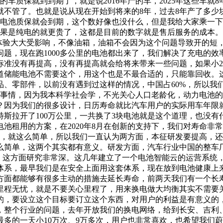
车质保就到到期了，就是说2016年产的车，2025年这些车
不管了。也就是说从现在开始到将来的8年，过去8年产了多少
车的电池质保就会到期，这个数好像也没什么，但是我给大家乘一
万，如果是纯电的就更贵了，这都是目前的数字就是售后服务的成本。
用体验大大受影响，不像油箱，油箱不会因为这个问题导致开的短
题，现在跑1000多公里的电池都出来了，我们解决了充电的
准没有再提高，没有再提高就会给将来带来一些问题，如果小20
道储能电池不需要这个，用这个也是不最合适的，只能靠回收。
品、零部件，以前没有遇到过这样的情况，中国占60%，所以我
的事情，因为我本科学社会学，不光关心人口老龄化，动力电池
？因为我们的很多设计，日历寿命就比汽车用户的实际用车年限
斯拉开了100万公里，一共换了3块电池就是这个道理，也没
池租用的方案，在2020年8月在创新的支持下，我们对寿命非
了，就这么简单，所以我们一直认为两方面，本征研发要提高，
简单，这两个其实都有意义。研发方面，汽车行业中国的整车厂
关的，这方面研究非常深。这几年建立了一个电池智能云的运营系
体系，最早我们是在安全上面用这套体系，现在放到电池健康上
方面都能够有很多主动的措施去延长寿命，前两天我们有一个长
。里程无忧，就是不要关心里程了，用来换电做大均衡其实不需要
的，要设立这个目标要订立这个东西，对用户的利益是有意义的
，整个行业的问题，去年开放我们的换电网络，给到长安、吉利
在最多的一天小10万次、9万多次，用户也非常喜欢，也希望我