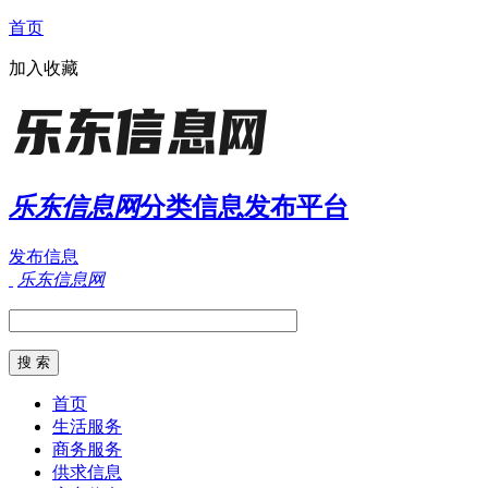
首页
加入收藏
乐东信息网
分类信息发布平台
发布信息
乐东信息网
首页
生活服务
商务服务
供求信息