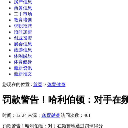
房产信息
商务信息
二手市场
教育培训
求职招聘
招商加盟
创业投资
展会信息
旅游信息
休闲娱乐
体育健身
最新资讯
最新推文
您现在的位置 :
首页
>
体育健身
罚款警告！哈利伯顿：对手在
时间：12-24
来源：
体育健身
访问次数：461
罚款警告！哈利伯顿：对手在频繁地通过罚球得分