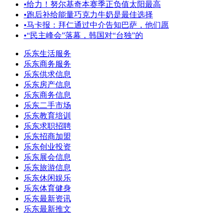
•
给力！努尔基奇本赛季正负值太阳最高
•
跑后补给能量巧克力牛奶是最佳选择
•
马卡报：拜仁通过中介告知巴萨，他们愿
•
“民主峰会”落幕，韩国对“台独”的
乐东生活服务
乐东商务服务
乐东供求信息
乐东房产信息
乐东商务信息
乐东二手市场
乐东教育培训
乐东求职招聘
乐东招商加盟
乐东创业投资
乐东展会信息
乐东旅游信息
乐东休闲娱乐
乐东体育健身
乐东最新资讯
乐东最新推文