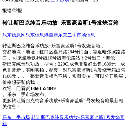
报错/举报
转让斯巴克纯音乐功放+乐富豪监听1号发烧音箱
乐东信息网
乐东信息港
最新乐东二手市场信息
转让斯巴克纯音乐功放+乐富豪监听1号发烧音箱，
交易地点：
地址；虹口区嘉兴路284号门面，靠近哈尔滨路路
口， 可乘坐地铁4号线10号线海伦路站下2号出口下海伦
斯巴克纯音乐功放，型号；220C,成色非常​‌‌​​‌‌​‌‌‌‌好出售1680元，成
色非常新，实图实拍，配套一对乐富豪监听1号发烧音箱出售
1100元，，一整套音质相当不错，实图实拍，可以分开购买，
价格想要私信我，
欢迎上门看货
13661554849
。乐东二手市场发布。
更多转让斯巴克纯音乐功放+乐富豪监听1号发烧音箱最新相
关信息：
乐东二手市场
转让斯巴克纯音乐功放+乐富豪监听1号发烧音
箱