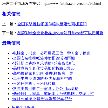
乐东二手市场发布平台:http://www.fukaka.com/ershou/26.html
相关信息
上一篇：
全国安装推拉帐篷伸缩帐篷活动雨棚遮阳
下一篇：
品牌彩妆全套化妆品加化妆箱日常cos都可以用可换
最新信息
•
电脑桌，书桌，公司用员工位，学习桌，餐桌
•
全国安装推拉帐篷伸缩帐篷活动雨棚
•
转让斯巴克纯音乐功放+乐富豪监听1
•
品牌彩妆全套化妆品加化妆箱日常co
•
高档展销家具1-3折处理,样板房、展
•
二手中央空调 20匹格力多联机空调
•
玉米粉碎机，玉米脱粒机
•
常年出售回收二手家具，办公用品桌椅
•
低价转让，家具，笔记本，台式电脑，空调，打
•
设计公司结业,联想高端笔记本,I7台
乐东生活服务