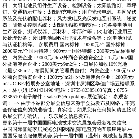
料；太阳电池及组件生产设备、检测设备；太阳能路灯、草坪
灯、交通指示灯等；太阳能充电器；用户光伏电源、并网光伏
系统及光伏输配电器材；风力发电及光伏发电互补系统；逆变
器；测量及控制系统；太阳能系统控制软件；(7)各类电池用
生产设备、测试仪器、原材料、零部件等；(8)电池行业用三
废处理设备；废旧电池回收处理技术与设备等；(9)电池测试
与认证机构等。 参展费用 国内标摊：9000元/个国外标摊：
2800美元/个国内特装：900元/㎡国外特装：280美元/㎡标准展
位：内资企业：9000元/ 9m2外商合资独资企业：1-元/ 9m2国
外及港澳台企业：2800美元/9m2注：-口展位加收10%光地
（最少36 m2，布展期间的管理费自付）内资企业：900元/ m2
外商合资独资企业：1200元/ m2国外及港澳台企业：280美元/
m2 - CIBF-招展办公室地址：深圳市罗湖区华佳广场五楼联系
人：林小姐;15914314904电话：0755-82385103传真；0755-
82385107电子邮件：sales05@expoking- 展位预定： 参观咨
询： --> 由于本站部分展会信息来源于会员发布及网络，不完
全保证信息的的准确性、真实性，如果您有任何疑问请直接联
系展会官方确认。 。乐东展会信息发布。
更多第十一届中国国际电池技术交流展览会最新相关信息：
中国国际智能家居展览会国际智能家电暨万物互联应用展,中
国国际服装服饰展览会,第十一届中国（温州）机械装备展览