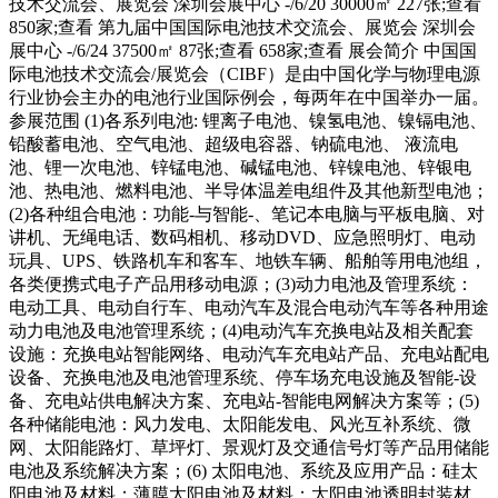
技术交流会、展览会 深圳会展中心 -/6/20 30000㎡ 227张;查看
850家;查看 第九届中国国际电池技术交流会、展览会 深圳会
展中心 -/6/24 37500㎡ 87张;查看 658家;查看 展会简介 中国国
际电池技术交流会/展览会（CIBF）是由中国化学与物理电源
行业协会主办的电池行业国际例会，每两年在中国举办一届。
参展范围 (1)各系列电池: 锂离子电池、镍氢电池、镍镉电池、
铅酸蓄电池、空气电池、超级电容器、钠硫电池、 液流电
池、锂一次电池、锌锰电池、碱锰电池、锌镍电池、锌银电
池、热电池、燃料电池、半导体温差电组件及其他新型电池；
(2)各种组合电池：功能-与智能-、笔记本电脑与平板电脑、对
讲机、无绳电话、数码相机、移动DVD、应急照明灯、电动
玩具、UPS、铁路机车和客车、地铁车辆、船舶等用电池组，
各类便携式电子产品用移动电源；(3)动力电池及管理系统：
电动工具、电动自行车、电动汽车及混合电动汽车等各种用途
动力电池及电池管理系统；(4)电动汽车充换电站及相关配套
设施：充换电站智能网络、电动汽车充电站产品、充电站配电
设备、充换电池及电池管理系统、停车场充电设施及智能-设
备、充电站供电解决方案、充电站-智能电网解决方案等；(5)
各种储能电池：风力发电、太阳能发电、风光互补系统、微
网、太阳能路灯、草坪灯、景观灯及交通信号灯等产品用储能
电池及系统解决方案；(6) 太阳电池、系统及应用产品：硅太
阳电池及材料；薄膜太阳电池及材料；太阳电池透明封装材