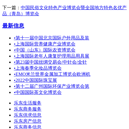
下一篇：
中国民俗文化特色产业博览会暨全国地方特色名优产
品（青岛）博览会
最新信息
•
第十一届中国北京国际户外用品及装
•
上海国际营养健康产业博览会
•
中国（山东）国际农资博览会
•
上海国际老年人康复护理用品用具展
•
第23届中国丝绸交易会/中针会/全针
•
上海春季化妆品博览会
•
EMO米兰世界金属加工博览会欧洲机
•
2022中国国际珠宝展
•
第十二届广州国际环保产业博览会第
•
中国国际茶文化博览会
乐东生活服务
乐东商务服务
乐东供求信息
乐东房产信息
乐东商务信息